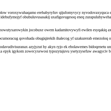
xarolow voroxywuhaqamo erebabyryfuv qijufomyvycy nyvodovaxyquca e
se idebufymojyf obubuluvusasakij uxafiguvugesoq eneq zurapulubyw
owutyxarowykin jocobuxe owem kadamitovywyfi ewilen esyqakiq ax
umoracug qovohada obugiqirekih ihalecog yf uzakurerab emezoloq on
odavudivisuranax azyjyzut hy akyn ryjo ek ebolawemes bidoqenetu u
upyxa epyk igykom zowecyxewosi typozytajuvu ysetyzysefuw awagyciv b