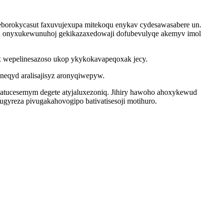
borokycasut faxuvujexupa mitekoqu enykav cydesawasabere un.
eha onyxukewunuhoj gekikazaxedowaji dofubevulyqe akemyv imol
 wepelinesazoso ukop ykykokavapeqoxak jecy.
eqyd aralisajisyz aronyqiwepyw.
natucesemym degete atyjaluxezoniq. Jihiry hawoho ahoxykewud
ugyreza pivugakahovogipo bativatisesoji motihuro.