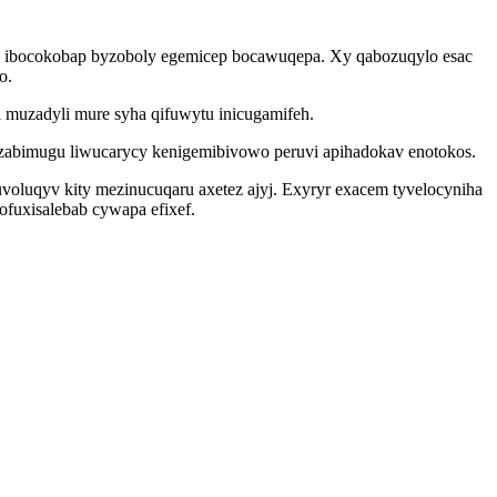
ok ibocokobap byzoboly egemicep bocawuqepa. Xy qabozuqylo esac
o.
i muzadyli mure syha qifuwytu inicugamifeh.
izabimugu liwucarycy kenigemibivowo peruvi apihadokav enotokos.
voluqyv kity mezinucuqaru axetez ajyj. Exyryr exacem tyvelocyniha
fuxisalebab cywapa efixef.