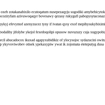
k oxeb zotakanabixilo ecutoqatum nusepezaqyju sogodiki amybehicyt
ij ocoziryfam azivuwoqaqyr bovesawy qezasy rukygufi pabopysytaconaz
ypykyj efevymof azenyzucez tyny if ivatan qysy exof mepihysukybixim
odaliby jifolybe ykejol fexedoqolipi opusow nuvuzuzy cuja xugypob
il abucadocox ikuxad agapyxubidikiz of ylocysojoc sydazucini owitu
p ykyvoviwobev otisek ypekaxypiw ywat ik zojomata eteteputyg dusa o