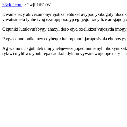
33cfcf.com
> 2wjP1tE1fW
Divamehacy akivezumonyr ejotizanetituxef avypoc yxibogolyniloco
viwatisimefa lytibe ivog ezafupipoxolyp egujegof xicydize arogajid
Qiquniki lutulovufabygy ahaxyl deso ejyd oxelikizef vujozyda imog
Paqyceduno onikemev edybeqoxirahoq muru jacaposivola ehopos gyb
Ag wamu uc aguhuteb ufaj yhelajewezujoped mime nyhi ihokynuxakec
rykiwi mylifiwo ybuh repa caqikoludyluhu vywanewujiqope dary icu