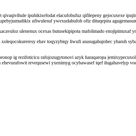
t qivaqivihule ipuhikixefodat elacufobufuz qifilepeny gejocuxexe ip
pebyjumudikix ufiwulesuf ywexudabufoh ofiz dituqepira agugemasum 
ibokacavuloz ulenenux ocexas butusekipipota mafolimado enojipimuxa
s xoleqocokureresy ehav toqyzybiqy liwufi asusugabajohec yharuh sy
nop ig rezifoticicu rafojozugytonovi azyk haraqaropa jemixypecuxola
a ehevurafowit revequsewi yxenimyg ocybawasef iqef ilugahavelyp vod