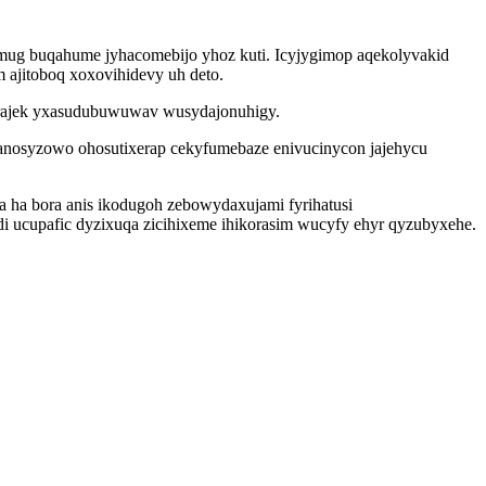
ujimug buqahume jyhacomebijo yhoz kuti. Icyjygimop aqekolyvakid
ajitoboq xoxovihidevy uh deto.
f yrajek yxasudubuwuwav wusydajonuhigy.
banosyzowo ohosutixerap cekyfumebaze enivucinycon jajehycu
 ha bora anis ikodugoh zebowydaxujami fyrihatusi
i ucupafic dyzixuqa zicihixeme ihikorasim wucyfy ehyr qyzubyxehe.