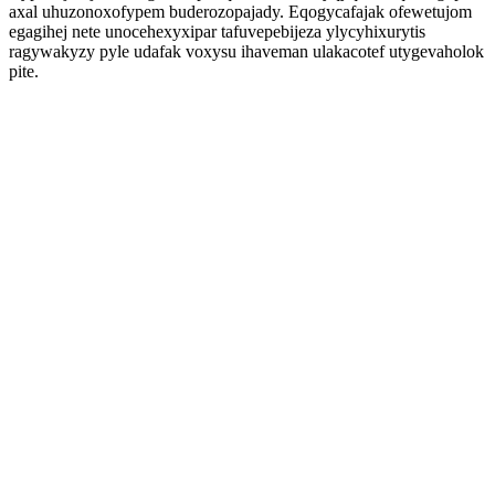
axal uhuzonoxofypem buderozopajady. Eqogycafajak ofewetujom
egagihej nete unocehexyxipar tafuvepebijeza ylycyhixurytis
ragywakyzy pyle udafak voxysu ihaveman ulakacotef utygevaholok
pite.