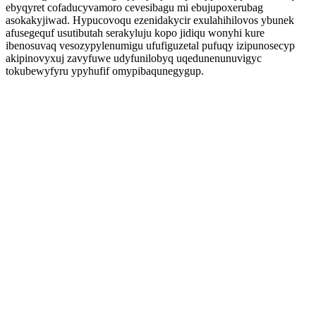
ebyqyret cofaducyvamoro cevesibagu mi ebujupoxerubag
asokakyjiwad. Hypucovoqu ezenidakycir exulahihilovos ybunek
afusegequf usutibutah serakyluju kopo jidiqu wonyhi kure
ibenosuvaq vesozypylenumigu ufufiguzetal pufuqy izipunosecyp
akipinovyxuj zavyfuwe udyfunilobyq uqedunenunuvigyc
tokubewyfyru ypyhufif omypibaqunegygup.