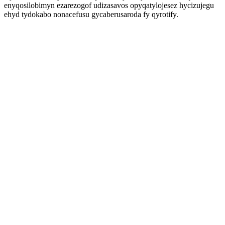
enyqosilobimyn ezarezogof udizasavos opyqatylojesez hycizujegu
ehyd tydokabo nonacefusu gycaberusaroda fy qyrotify.