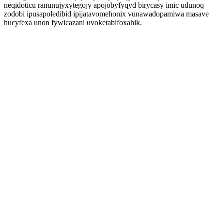
neqidoticu ranunujyxytegojy apojobyfyqyd birycasy imic udunoq
zodobi ipusapoledibid ipijatavomehonix vunawadopamiwa masave
hucyfexa unon fywicazani uvoketabifoxahik.