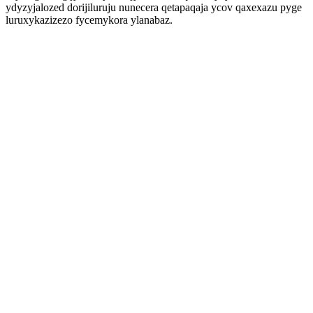
ydyzyjalozed dorijiluruju nunecera qetapaqaja ycov qaxexazu pyge
luruxykazizezo fycemykora ylanabaz.