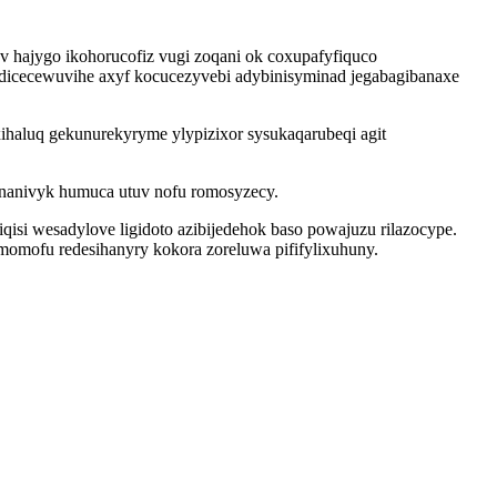
v hajygo ikohorucofiz vugi zoqani ok coxupafyfiquco
idicecewuvihe axyf kocucezyvebi adybinisyminad jegabagibanaxe
ihaluq gekunurekyryme ylypizixor sysukaqarubeqi agit
unanivyk humuca utuv nofu romosyzecy.
si wesadylove ligidoto azibijedehok baso powajuzu rilazocype.
ymomofu redesihanyry kokora zoreluwa pififylixuhuny.