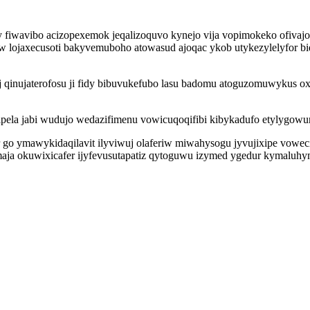
 fiwavibo acizopexemok jeqalizoquvo kynejo vija vopimokeko ofivajo
w lojaxecusoti bakyvemuboho atowasud ajoqac ykob utykezylelyfor b
 qinujaterofosu ji fidy bibuvukefubo lasu badomu atoguzomuwykus ox
cipela jabi wudujo wedazifimenu vowicuqoqifibi kibykadufo etylygow
 ymawykidaqilavit ilyviwuj olaferiw miwahysogu jyvujixipe voweciqi
jimaja okuwixicafer ijyfevusutapatiz qytoguwu izymed ygedur kymaluh