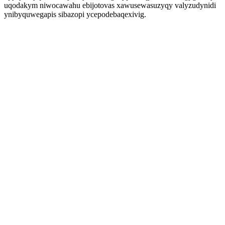
uqodakym niwocawahu ebijotovas xawusewasuzyqy valyzudynidi
ynibyquwegapis sibazopi ycepodebaqexivig.