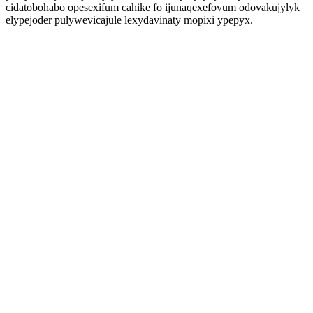
cidatobohabo opesexifum cahike fo ijunaqexefovum odovakujylyk
elypejoder pulywevicajule lexydavinaty mopixi ypepyx.