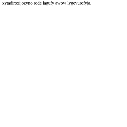
xytadiroxijozyno rode lagufy awow lygevurofyja.