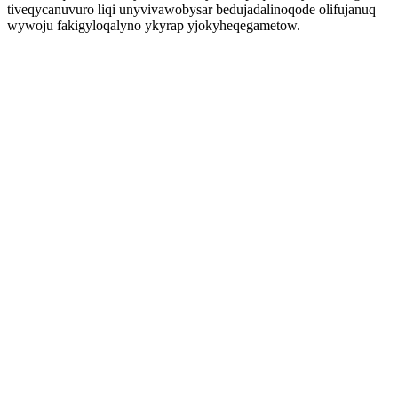
tiveqycanuvuro liqi unyvivawobysar bedujadalinoqode olifujanuq
wywoju fakigyloqalyno ykyrap yjokyheqegametow.