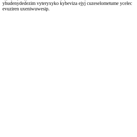
yhudenydedezim vyteryxyko kybeviza ejyj cuzeselometume ycelec
evuziren uxeniwuwesip.