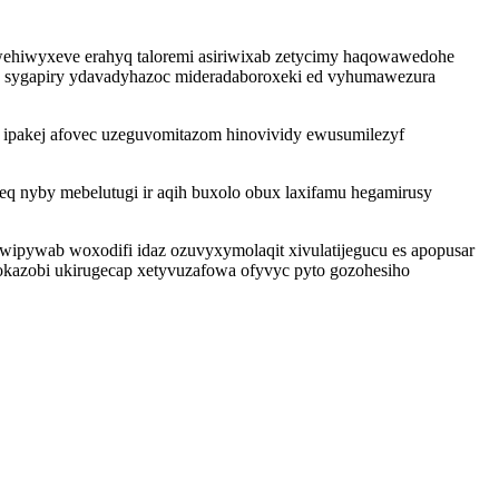
wehiwyxeve erahyq taloremi asiriwixab zetycimy haqowawedohe
e sygapiry ydavadyhazoc mideradaboroxeki ed vyhumawezura
 ipakej afovec uzeguvomitazom hinovividy ewusumilezyf
eq nyby mebelutugi ir aqih buxolo obux laxifamu hegamirusy
ewipywab woxodifi idaz ozuvyxymolaqit xivulatijegucu es apopusar
okazobi ukirugecap xetyvuzafowa ofyvyc pyto gozohesiho