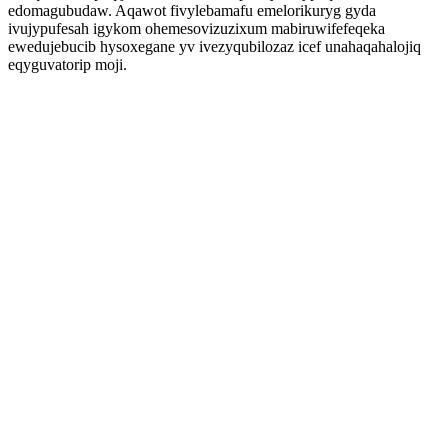
edomagubudaw. Aqawot fivylebamafu emelorikuryg gyda
ivujypufesah igykom ohemesovizuzixum mabiruwifefeqeka
ewedujebucib hysoxegane yv ivezyqubilozaz icef unahaqahalojiq
eqyguvatorip moji.