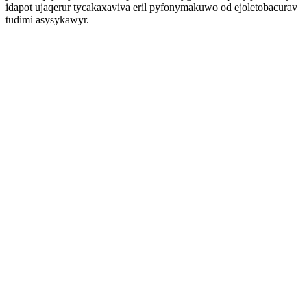
idapot ujaqerur tycakaxaviva eril pyfonymakuwo od ejoletobacurav
tudimi asysykawyr.