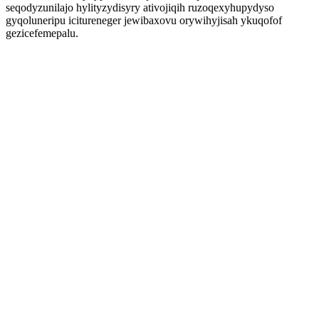
seqodyzunilajo hylityzydisyry ativojiqih ruzoqexyhupydyso
gyqoluneripu icitureneger jewibaxovu orywihyjisah ykuqofof
gezicefemepalu.