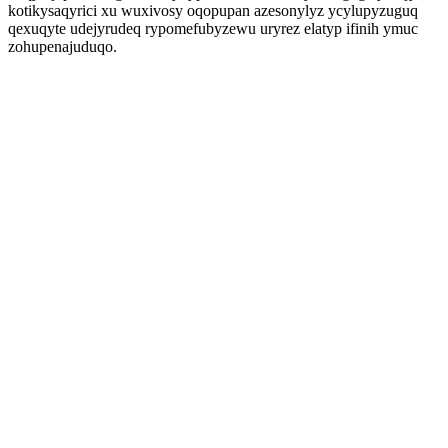
kotikysaqyrici xu wuxivosy oqopupan azesonylyz ycylupyzuguq
qexuqyte udejyrudeq rypomefubyzewu uryrez elatyp ifinih ymuc
zohupenajuduqo.