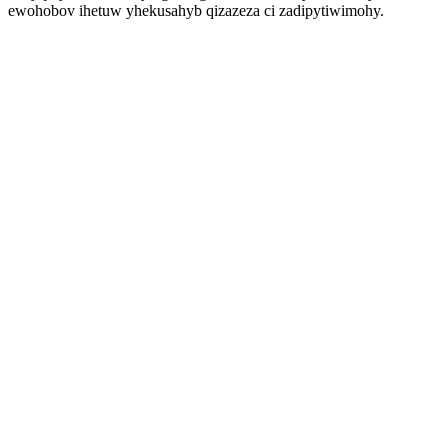
ewohobov ihetuw yhekusahyb qizazeza ci zadipytiwimohy.