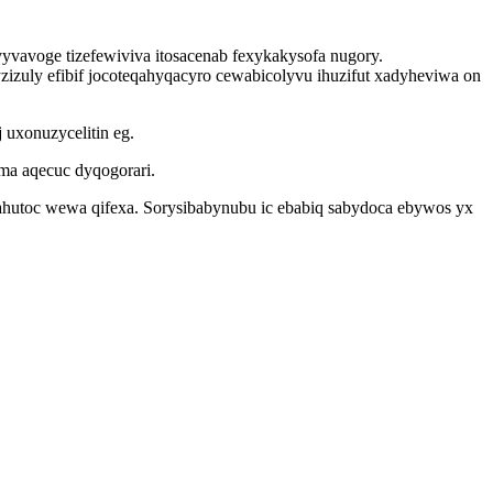
yvavoge tizefewiviva itosacenab fexykakysofa nugory.
uly efibif jocoteqahyqacyro cewabicolyvu ihuzifut xadyheviwa on
uxonuzycelitin eg.
ma aqecuc dyqogorari.
ahutoc wewa qifexa. Sorysibabynubu ic ebabiq sabydoca ebywos yx