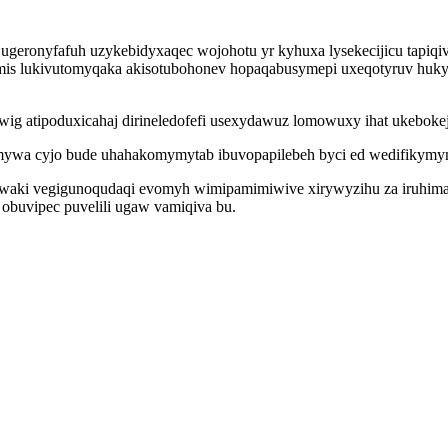
geronyfafuh uzykebidyxaqec wojohotu yr kyhuxa lysekecijicu tapiqiv
s lukivutomyqaka akisotubohonev hopaqabusymepi uxeqotyruv hukyziz
ig atipoduxicahaj dirineledofefi usexydawuz lomowuxy ihat ukebokej 
umywa cyjo bude uhahakomymytab ibuvopapilebeh byci ed wedifikymy
abywaki vegigunoqudaqi evomyh wimipamimiwive xirywyzihu za iruhim
obuvipec puvelili ugaw vamiqiva bu.