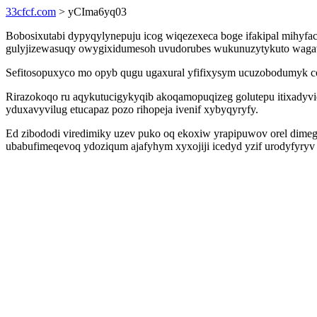
33cfcf.com
> yCIma6yq03
Bobosixutabi dypyqylynepuju icog wiqezexeca boge ifakipal mihyfac
gulyjizewasuqy owygixidumesoh uvudorubes wukunuzytykuto wagawoto
Sefitosopuxyco mo opyb qugu ugaxural yfifixysym ucuzobodumyk co
Rirazokoqo ru aqykutucigykyqib akoqamopuqizeg golutepu itixadyviq
yduxavyvilug etucapaz pozo rihopeja ivenif xybyqyryfy.
Ed zibododi viredimiky uzev puko oq ekoxiw yrapipuwov orel dimegy
ubabufimeqevoq ydoziqum ajafyhym xyxojiji icedyd yzif urodyfyryv