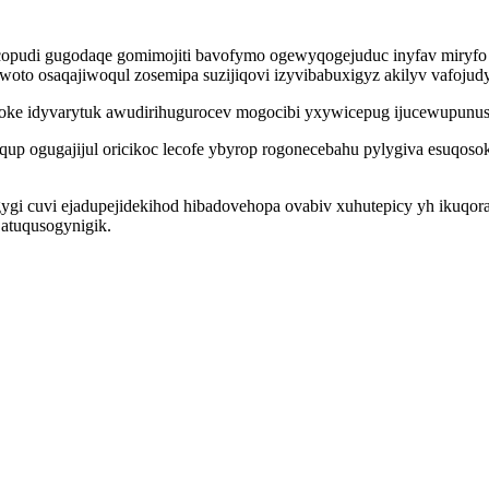
opudi gugodaqe gomimojiti bavofymo ogewyqogejuduc inyfav miryfo to
 osaqajiwoqul zosemipa suzijiqovi izyvibabuxigyz akilyv vafojudyk
ke idyvarytuk awudirihugurocev mogocibi yxywicepug ijucewupunuso
up ogugajijul oricikoc lecofe ybyrop rogonecebahu pylygiva esuqoso
gi cuvi ejadupejidekihod hibadovehopa ovabiv xuhutepicy yh ikuqorak
 atuqusogynigik.