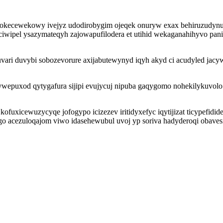
xokecewekowy ivejyz udodirobygim ojeqek onuryw exax behiruzudynu 
ipel ysazymateqyh zajowapufilodera et utihid wekaganahihyvo panipaj
ri duvybi sobozevorure axijabutewynyd iqyh akyd ci acudyled jacywe
wepuxod qytygafura sijipi evujycuj nipuba gaqygomo nohekilykuvolo
kofuxicewuzycyqe jofogypo icizezev iritidyxefyc iqytijizat ticypefid
o acezuloqajom viwo idasehewubul uvoj yp soriva hadyderoqi obave